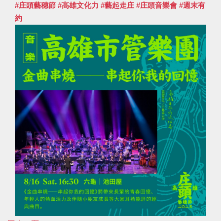
#庄頭藝穗節
#高雄文化力
#藝起走庄
#庄頭音樂會
#週末有
約