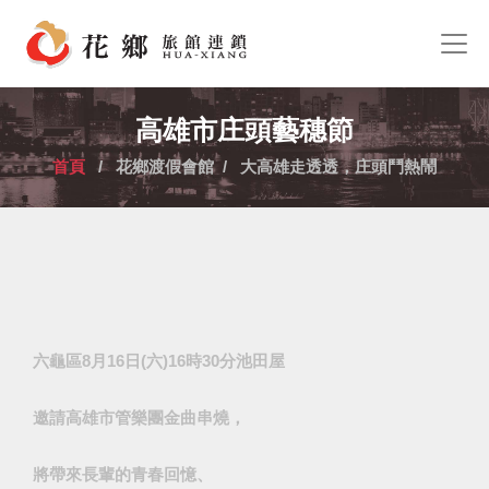
高雄市庄頭藝穗節
首頁
/ 花鄉渡假會館 / 大高雄走透透，庄頭鬥熱鬧
六龜區8月16日(六)16時30分池田屋
邀請高雄市管樂團金曲串燒，
將帶來長輩的青春回憶、