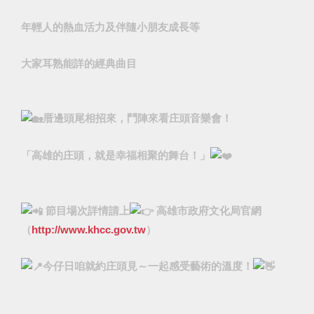
年輕人的熱血活力及伴隨小朋友成長等
大家耳熟能詳的經典曲目
厝邊頭尾相招來，鬥陣來看庄頭音樂會！
「高雄的庄頭，就是幸福相聚的舞台！」
節目場次詳情請上
高雄市政府文化局官網
（
http://www.khcc.gov.tw
）
今仔日咱就約庄頭見～一起感受藝術的溫度！